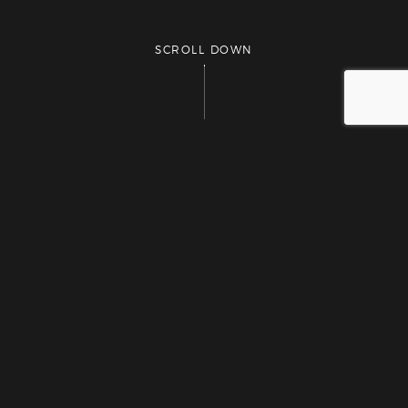
SCROLL DOWN
LA NOSTRA STORIA
Antiche
Radici
In un luogo con tremila anni di storia, ricco di
tradizioni, addolcito dalla sinuosità delle sue